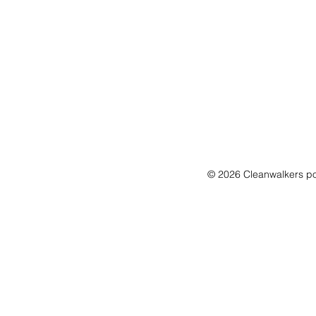
S
A
I
K
N
© 2026 Cleanwalkers po