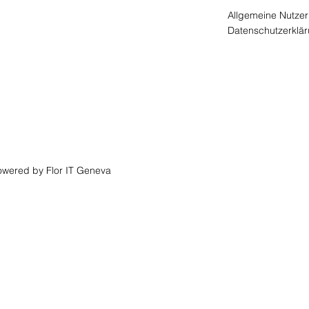
Allgemeine Nutzer
tart
Datenschutzerklä
ktivitäten
nfo-Desk
ontakt
etzwerke
wered by Flor IT Geneva